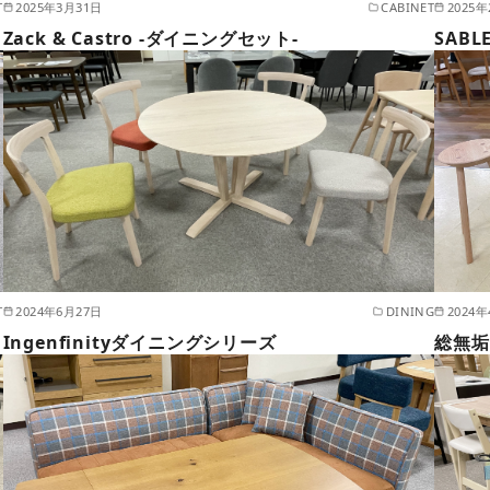
T
2025年3月31日
CABINET
2025
Zack & Castro -ダイニングセット-
SABL
T
2024年6月27日
DINING
2024
Ingenfinityダイニングシリーズ
総無垢