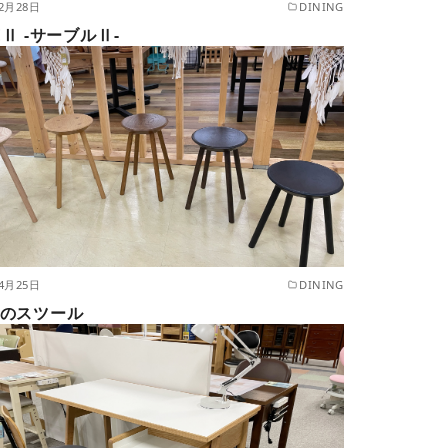
年2月28日
DINING
EⅡ -サーブルⅡ-
年4月25日
DINING
のスツール