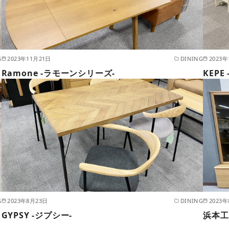
G
2023年11月21日
DINING
2023年
Ramone -ラモーンシリーズ-
KEPE
G
2023年8月23日
DINING
2023
GYPSY -ジプシー-
浜本工