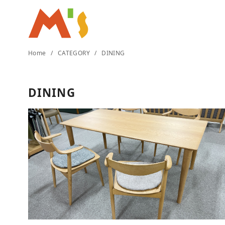
コ
Home
CATEGORY
DINING
ン
テ
DINING
ン
ツ
へ
移
動