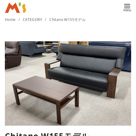
コ
Home
CATEGORY
Chitano W155モデル
ン
テ
ン
ツ
へ
移
動
Chitano W155モデル