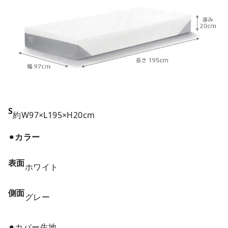
S
約W97×L195×H20cm
⚫︎
カラー
表面
ホワイト
側面
グレー
⚫︎カバー生地