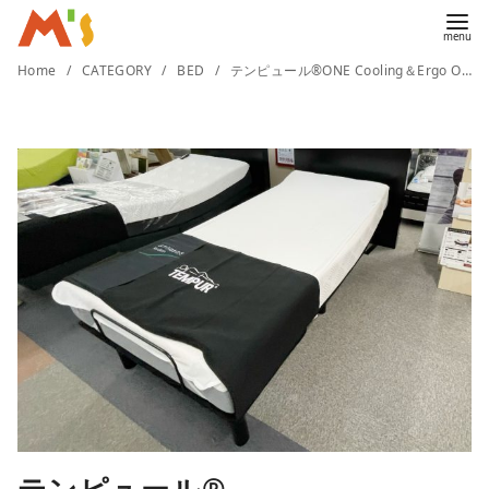
コ
Home
CATEGORY
BED
テンピュール®ONE Cooling＆Ergo ONE
ン
テ
ン
ツ
へ
移
動
テンピュール®