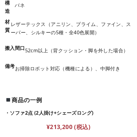
構
バネ
造
材
レザーテックス（アニリン、プライム、ファイン、ス
質
ーパー、シルキーの5種・全40色展開）
搬入間口
52cm以上（背クッション・脚を外した場合）
備考
お掃除ロボット対応（機種による）、中脚付き
商品の一例
・ソファ2点 (2人掛け+シェーズロング)
¥213,200 (税込)