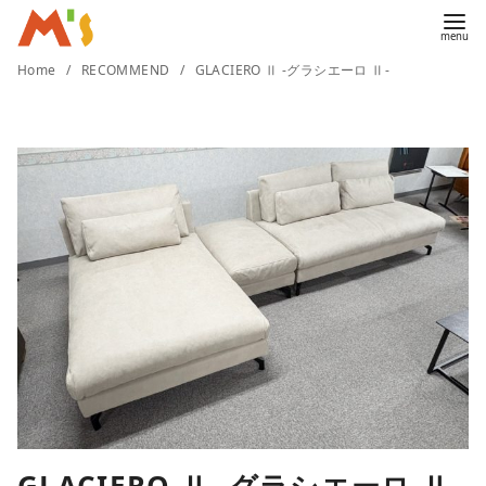
コ
Home
RECOMMEND
GLACIERO Ⅱ -グラシエーロ Ⅱ-
ン
テ
ン
ツ
へ
移
動
GLACIERO Ⅱ -グラシエーロ Ⅱ-